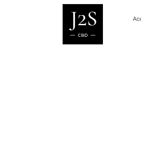
Acc
Boutique
/
FLEURS & RESINES