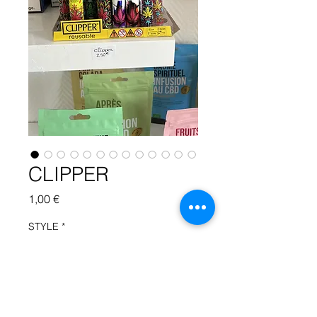
CLIPPER
Prix
1,00 €
STYLE
*
Quantité
*