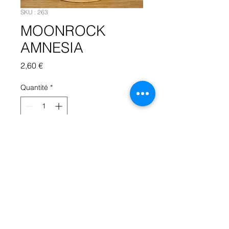
SKU : 263
MOONROCK
AMNESIA
Prix
2,60 €
Quantité
*
Ajouter au panier
MOONROCK AMNESIA
46 % CBD
TVA 5.5%