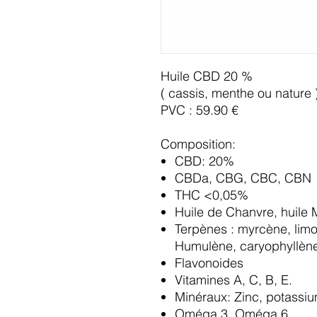
Huile CBD 20 %
( cassis, menthe ou nature 
PVC : 59.90 €
Composition:
CBD: 20%
CBDa, CBG, CBC, CBN
THC <0,05%
Huile de Chanvre, huile 
Terpènes : myrcène, limo
Humulène, caryophyllèn
Flavonoides
Vitamines A, C, B, E.
Minéraux: Zinc, potassiu
Oméga 3, Oméga 6