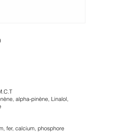
)
M.C.T
nène, alpha-pinène, Linalol,
e
m, fer, calcium, phosphore