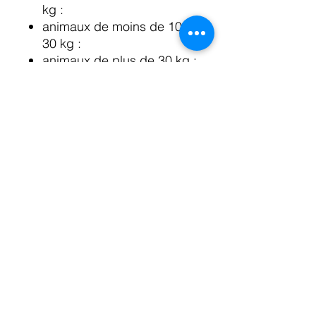
kg :
animaux de moins de 10 à
30 kg :
animaux de plus de 30 kg :
Composition:
CBD: 1,5% , 3% et 5%
CBDa, CBG, CBC, CBN
THC : 0%
Huile de chanvre, huile
M.C.T
Terpènes : myrcène,
limonène, alpha-pinène,
Linalol, Humulène,
caryophyllène
Flavonoides
Vitamines A, C, B, E.
Minéraux: Zinc, potassium,
fer, calcium, phosphore
Oméga 3, Oméga 6