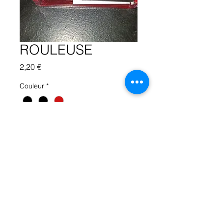
ROULEUSE
Prix
2,20 €
Couleur
*
Quantité
*
Ajouter au panier
j2s cbd